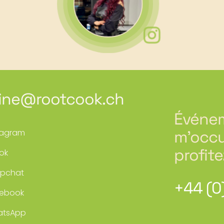
ine@rootcook.ch
Événem
tagram
m’occu
profite
Tok
pchat
+44 (0
ebook
atsApp